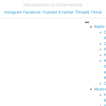
FREQUENZE
PLAY EVERYWHERE
Instagram
Facebook
Youtube
X-twitter
Threads
Tiktok
Radio
A
C
P
P
I
A
C
Music
K