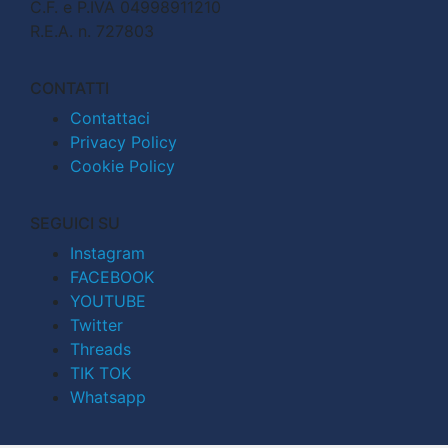
C.F. e P.IVA 04998911210
R.E.A. n. 727803
CONTATTI
Contattaci
Privacy Policy
Cookie Policy
SEGUICI SU
Instagram
FACEBOOK
YOUTUBE
Twitter
Threads
TIK TOK
Whatsapp