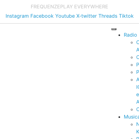
FREQUENZE
PLAY EVERYWHERE
Instagram
Facebook
Youtube
X-twitter
Threads
Tiktok
Radio
A
C
P
P
I
A
C
Music
K