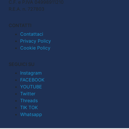
C.F. e P.IVA 04998911210
R.E.A. n. 727803
CONTATTI
Contattaci
Privacy Policy
Cookie Policy
SEGUICI SU
Instagram
FACEBOOK
YOUTUBE
Twitter
Threads
TIK TOK
Whatsapp