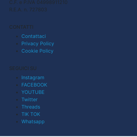
C.F. e P.IVA 04998911210
R.E.A. n. 727803
CONTATTI
Contattaci
Privacy Policy
Cookie Policy
SEGUICI SU
Instagram
FACEBOOK
YOUTUBE
Twitter
Threads
TIK TOK
Whatsapp