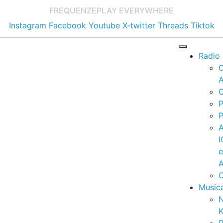
FREQUENZE
PLAY EVERYWHERE
Instagram
Facebook
Youtube
X-twitter
Threads
Tiktok
Radio
A
C
P
P
I
A
C
Music
K