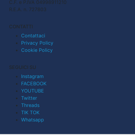
C.F. e P.IVA 04998911210
R.E.A. n. 727803
CONTATTI
Contattaci
Privacy Policy
Cookie Policy
SEGUICI SU
Instagram
FACEBOOK
YOUTUBE
Twitter
Threads
TIK TOK
Whatsapp