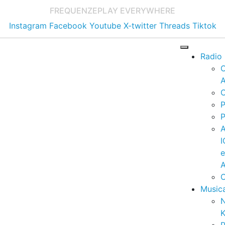
FREQUENZE
PLAY EVERYWHERE
Instagram
Facebook
Youtube
X-twitter
Threads
Tiktok
Radio
A
C
P
P
I
A
C
Music
K