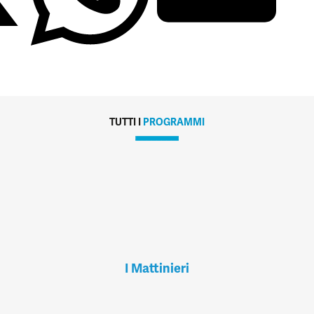
TUTTI I
PROGRAMMI
I Mattinieri