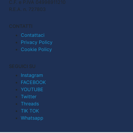
C.F. e P.IVA 04998911210
R.E.A. n. 727803
CONTATTI
Contattaci
Privacy Policy
Cookie Policy
SEGUICI SU
Instagram
FACEBOOK
YOUTUBE
Twitter
Threads
TIK TOK
Whatsapp