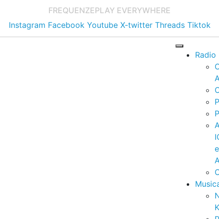
FREQUENZE
PLAY EVERYWHERE
Instagram
Facebook
Youtube
X-twitter
Threads
Tiktok
Radio
A
C
P
P
I
A
C
Music
K