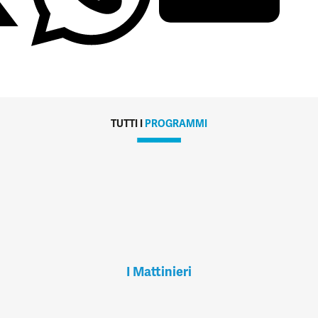
TUTTI I
PROGRAMMI
I Mattinieri