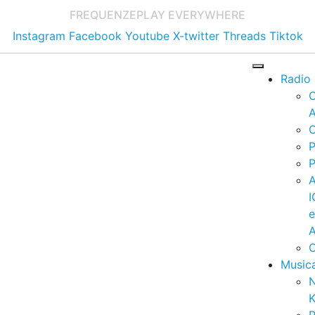
FREQUENZE
PLAY EVERYWHERE
Instagram
Facebook
Youtube
X-twitter
Threads
Tiktok
Radio
A
C
P
P
I
A
C
Music
K