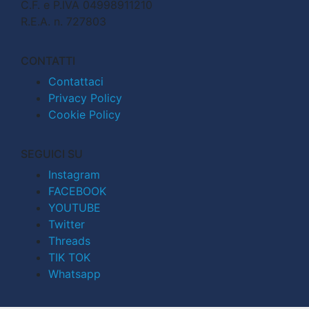
C.F. e P.IVA 04998911210
R.E.A. n. 727803
CONTATTI
Contattaci
Privacy Policy
Cookie Policy
SEGUICI SU
Instagram
FACEBOOK
YOUTUBE
Twitter
Threads
TIK TOK
Whatsapp