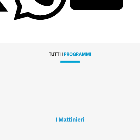
TUTTI I
PROGRAMMI
I Mattinieri