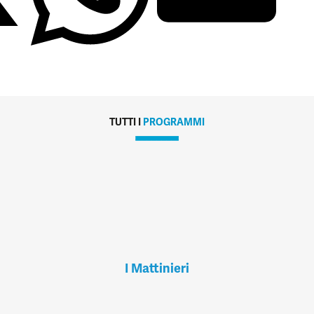
TUTTI I
PROGRAMMI
I Mattinieri