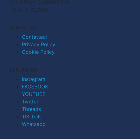
C.F. e P.IVA 04998911210
R.E.A. n. 727803
CONTATTI
Contattaci
Privacy Policy
Cookie Policy
SEGUICI SU
Instagram
FACEBOOK
YOUTUBE
Twitter
Threads
TIK TOK
Whatsapp