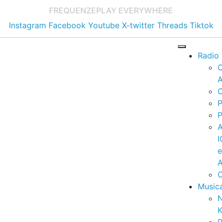
FREQUENZE
PLAY EVERYWHERE
Instagram
Facebook
Youtube
X-twitter
Threads
Tiktok
Radio
A
C
P
P
I
A
C
Music
K