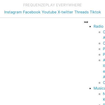
FREQUENZE
PLAY EVERYWHERE
Instagram
Facebook
Youtube
X-twitter
Threads
Tiktok
Radio
A
C
P
P
I
A
C
Music
K