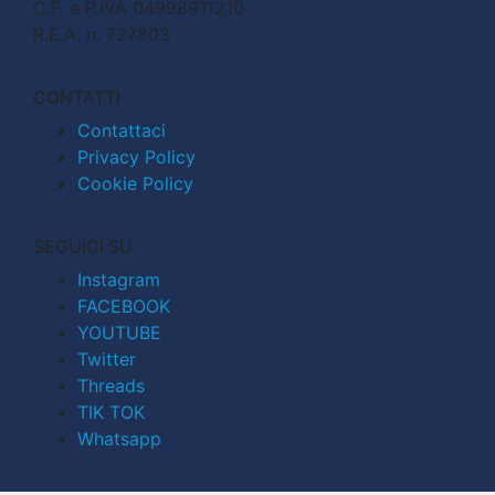
C.F. e P.IVA 04998911210
R.E.A. n. 727803
CONTATTI
Contattaci
Privacy Policy
Cookie Policy
SEGUICI SU
Instagram
FACEBOOK
YOUTUBE
Twitter
Threads
TIK TOK
Whatsapp