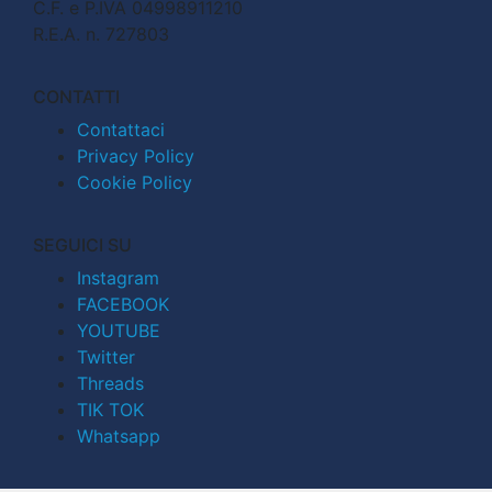
C.F. e P.IVA 04998911210
R.E.A. n. 727803
CONTATTI
Contattaci
Privacy Policy
Cookie Policy
SEGUICI SU
Instagram
FACEBOOK
YOUTUBE
Twitter
Threads
TIK TOK
Whatsapp