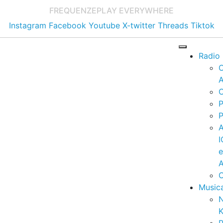
FREQUENZE
PLAY EVERYWHERE
Instagram
Facebook
Youtube
X-twitter
Threads
Tiktok
Radio
A
C
P
P
I
A
C
Music
K