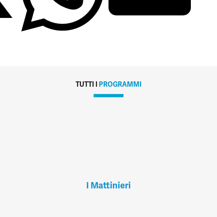
TUTTI I
PROGRAMMI
I Mattinieri