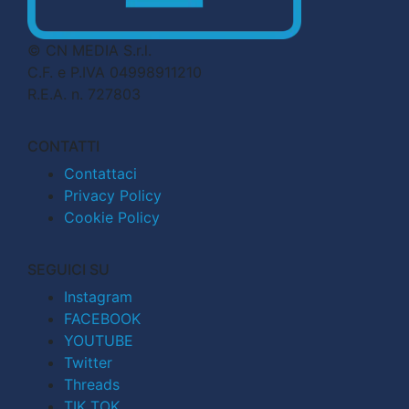
© CN MEDIA S.r.l.
C.F. e P.IVA 04998911210
R.E.A. n. 727803
CONTATTI
Contattaci
Privacy Policy
Cookie Policy
SEGUICI SU
Instagram
FACEBOOK
YOUTUBE
Twitter
Threads
TIK TOK