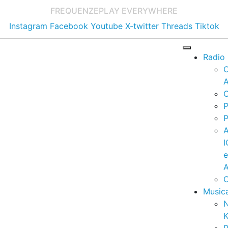
FREQUENZE
PLAY EVERYWHERE
Instagram
Facebook
Youtube
X-twitter
Threads
Tiktok
Radio
A
C
P
P
I
A
C
Music
K