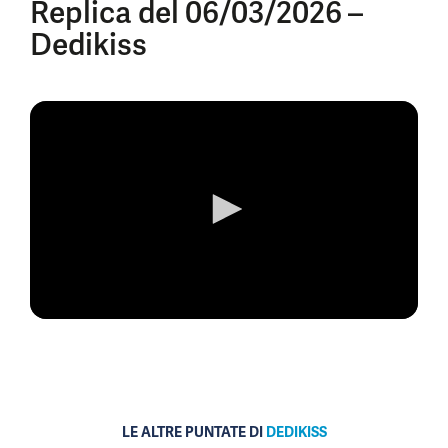
Replica del 06/03/2026 –
Dedikiss
0
seconds
of
0
seconds
LE ALTRE PUNTATE DI
DEDIKISS