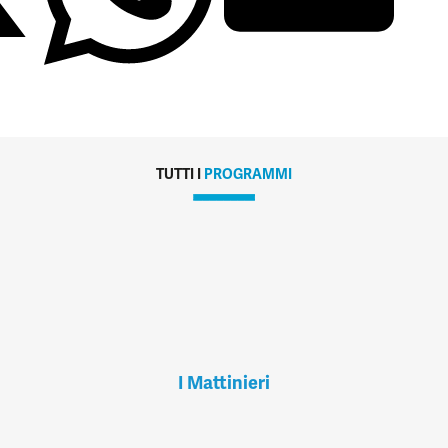
TUTTI I
PROGRAMMI
I Mattinieri