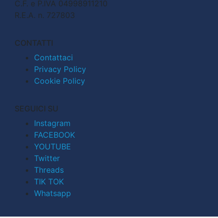
C.F. e P.IVA 04998911210
R.E.A. n. 727803
CONTATTI
Contattaci
Privacy Policy
Cookie Policy
SEGUICI SU
Instagram
FACEBOOK
YOUTUBE
Twitter
Threads
TIK TOK
Whatsapp