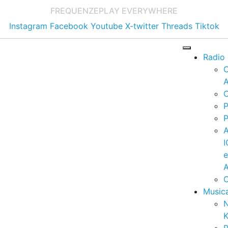
FREQUENZE
PLAY EVERYWHERE
Instagram
Facebook
Youtube
X-twitter
Threads
Tiktok
Radio
A
C
P
P
I
A
C
Music
K