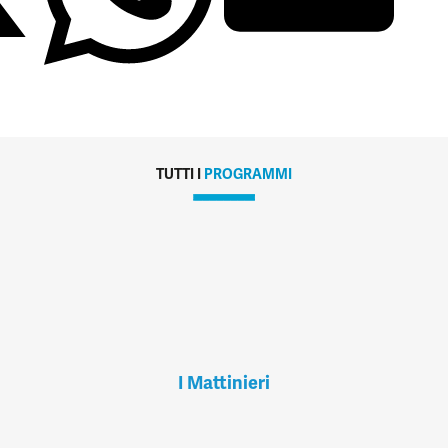
TUTTI I
PROGRAMMI
I Mattinieri