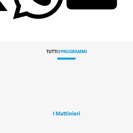
TUTTI I
PROGRAMMI
I Mattinieri