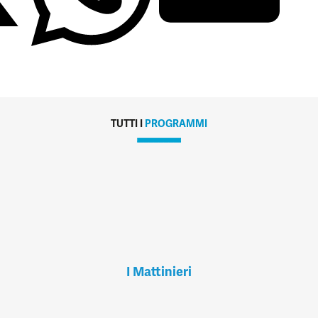
TUTTI I
PROGRAMMI
I Mattinieri