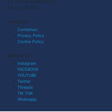
C.F. e P.IVA 04998911210
R.E.A. n. 727803
CONTATTI
Contattaci
Privacy Policy
Cookie Policy
SEGUICI SU
Instagram
FACEBOOK
YOUTUBE
Twitter
Threads
TIK TOK
Whatsapp