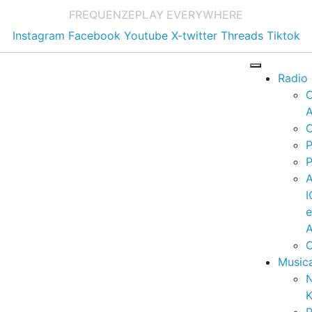
FREQUENZE
PLAY EVERYWHERE
Instagram
Facebook
Youtube
X-twitter
Threads
Tiktok
Radio
A
C
P
P
I
A
C
Music
K