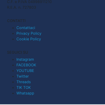
C.F. e P.IVA 04998911210
R.E.A. n. 727803
CONTATTI
Contattaci
Privacy Policy
Cookie Policy
SEGUICI SU
Instagram
FACEBOOK
YOUTUBE
Twitter
Threads
TIK TOK
Whatsapp