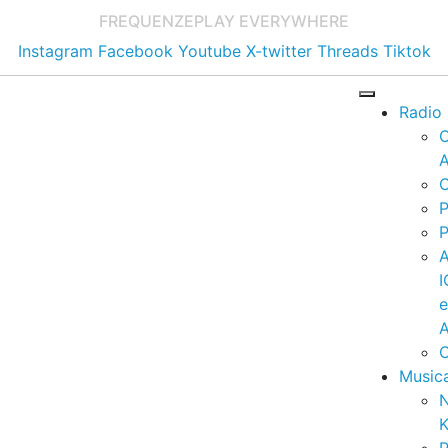
FREQUENZE
PLAY EVERYWHERE
Instagram
Facebook
Youtube
X-twitter
Threads
Tiktok
Radio
A
C
P
P
I
A
C
Music
K