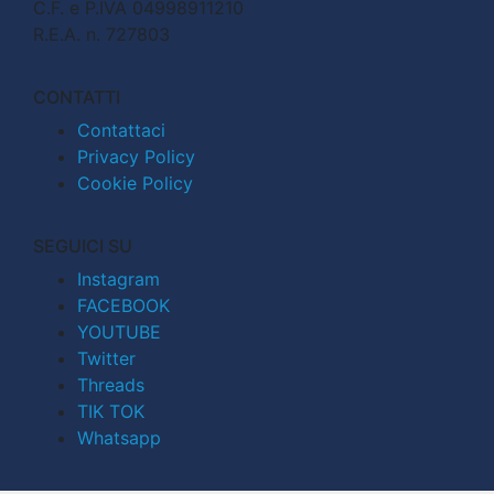
C.F. e P.IVA 04998911210
R.E.A. n. 727803
CONTATTI
Contattaci
Privacy Policy
Cookie Policy
SEGUICI SU
Instagram
FACEBOOK
YOUTUBE
Twitter
Threads
TIK TOK
Whatsapp