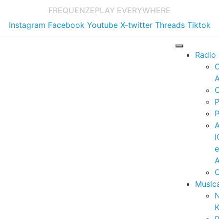
FREQUENZE
PLAY EVERYWHERE
Instagram
Facebook
Youtube
X-twitter
Threads
Tiktok
Radio
A
C
P
P
I
A
C
Music
K