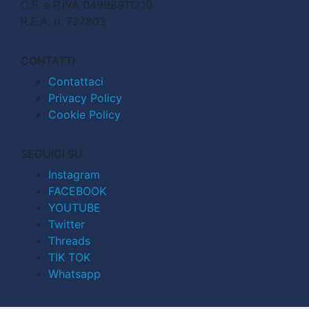
C.F. e P.IVA 04998911210
R.E.A. n. 727803
CONTATTI
Contattaci
Privacy Policy
Cookie Policy
SEGUICI SU
Instagram
FACEBOOK
YOUTUBE
Twitter
Threads
TIK TOK
Whatsapp