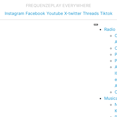
FREQUENZE
PLAY EVERYWHERE
Instagram
Facebook
Youtube
X-twitter
Threads
Tiktok
Radio
A
C
P
P
I
A
C
Music
K