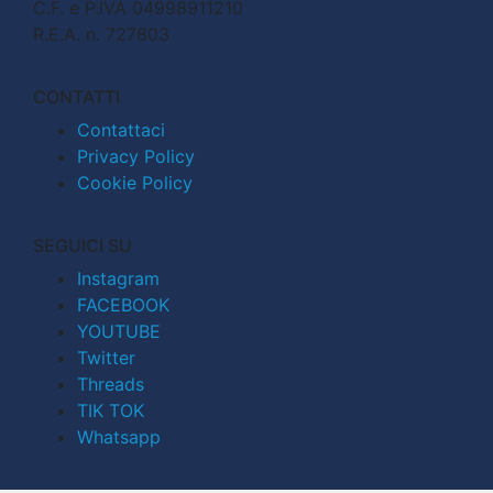
C.F. e P.IVA 04998911210
R.E.A. n. 727803
CONTATTI
Contattaci
Privacy Policy
Cookie Policy
SEGUICI SU
Instagram
FACEBOOK
YOUTUBE
Twitter
Threads
TIK TOK
Whatsapp