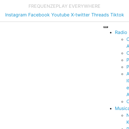
FREQUENZE
PLAY EVERYWHERE
Instagram
Facebook
Youtube
X-twitter
Threads
Tiktok
Radio
A
C
P
P
I
A
C
Music
K