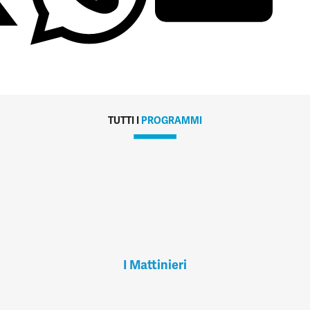
TUTTI I
PROGRAMMI
I Mattinieri