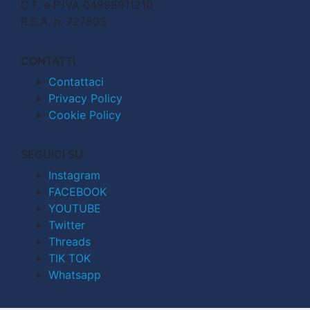
C.F. e P.IVA 04998911210
R.E.A. n. 727803
CONTATTI
Contattaci
Privacy Policy
Cookie Policy
SEGUICI SU
Instagram
FACEBOOK
YOUTUBE
Twitter
Threads
TIK TOK
Whatsapp