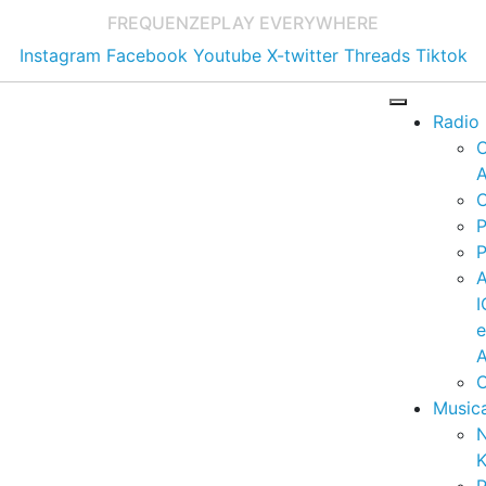
FREQUENZE
PLAY EVERYWHERE
Instagram
Facebook
Youtube
X-twitter
Threads
Tiktok
Radio
A
C
P
P
I
A
C
Music
K