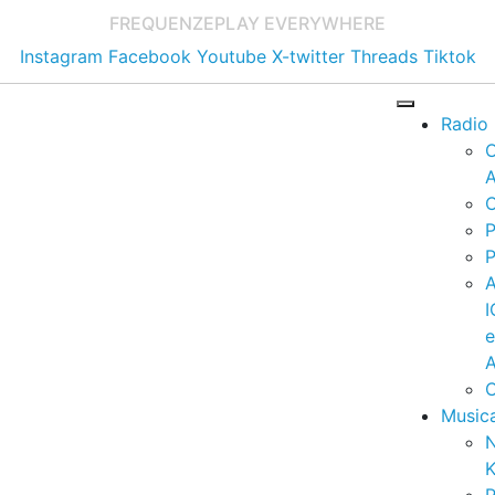
FREQUENZE
PLAY EVERYWHERE
Instagram
Facebook
Youtube
X-twitter
Threads
Tiktok
Radio
A
C
P
P
I
A
C
Music
K