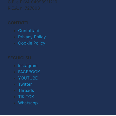
C.F. e P.IVA 04998911210
R.E.A. n. 727803
CONTATTI
Contattaci
Privacy Policy
Cookie Policy
SEGUICI SU
Instagram
FACEBOOK
YOUTUBE
Twitter
Threads
TIK TOK
Whatsapp