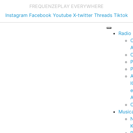
FREQUENZE
PLAY EVERYWHERE
Instagram
Facebook
Youtube
X-twitter
Threads
Tiktok
Radio
A
C
P
P
I
A
C
Music
K