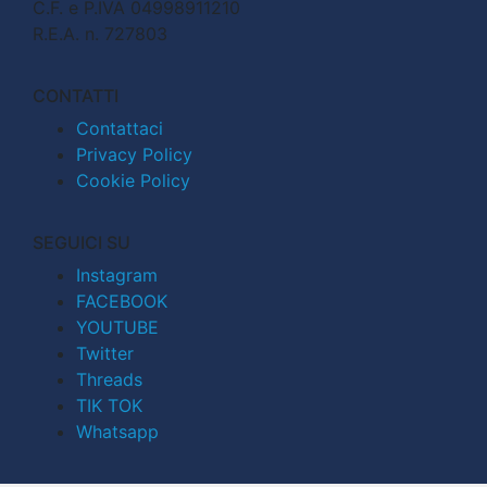
C.F. e P.IVA 04998911210
R.E.A. n. 727803
CONTATTI
Contattaci
Privacy Policy
Cookie Policy
SEGUICI SU
Instagram
FACEBOOK
YOUTUBE
Twitter
Threads
TIK TOK
Whatsapp