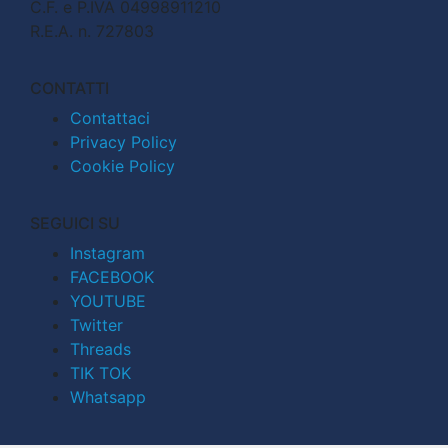
C.F. e P.IVA 04998911210
R.E.A. n. 727803
CONTATTI
Contattaci
Privacy Policy
Cookie Policy
SEGUICI SU
Instagram
FACEBOOK
YOUTUBE
Twitter
Threads
TIK TOK
Whatsapp