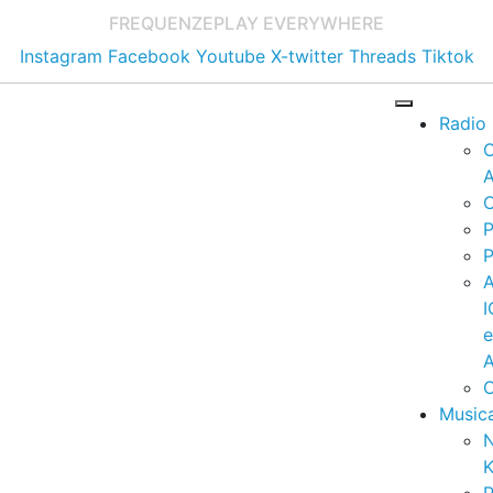
FREQUENZE
PLAY EVERYWHERE
Instagram
Facebook
Youtube
X-twitter
Threads
Tiktok
Radio
A
C
P
P
I
A
C
Music
K