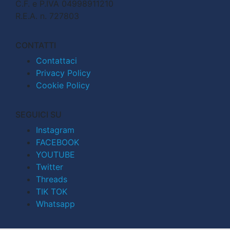
C.F. e P.IVA 04998911210
R.E.A. n. 727803
CONTATTI
Contattaci
Privacy Policy
Cookie Policy
SEGUICI SU
Instagram
FACEBOOK
YOUTUBE
Twitter
Threads
TIK TOK
Whatsapp