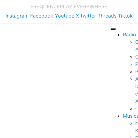
FREQUENZE
PLAY EVERYWHERE
Instagram
Facebook
Youtube
X-twitter
Threads
Tiktok
Radio
A
C
P
P
I
A
C
Music
K