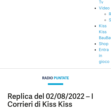
Tv
Video
R
S
Kiss
Kiss
BauBa
Shop
Entra
in
gioco
RADIO
PUNTATE
Replica del 02/08/2022 – I
Corrieri di Kiss Kiss