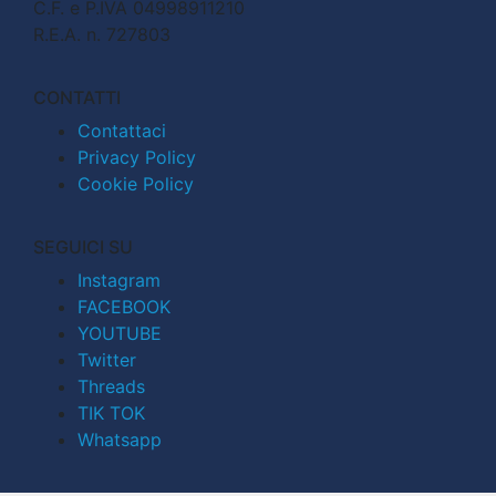
C.F. e P.IVA 04998911210
R.E.A. n. 727803
CONTATTI
Contattaci
Privacy Policy
Cookie Policy
SEGUICI SU
Instagram
FACEBOOK
YOUTUBE
Twitter
Threads
TIK TOK
Whatsapp