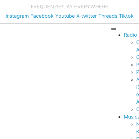
FREQUENZE
PLAY EVERYWHERE
Instagram
Facebook
Youtube
X-twitter
Threads
Tiktok
Radio
A
C
P
P
I
A
C
Music
K