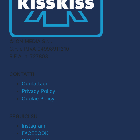
© CN MEDIA S.r.l.
C.F. e P.IVA 04998911210
R.E.A. n. 727803
CONTATTI
Contattaci
Privacy Policy
Cookie Policy
SEGUICI SU
Instagram
FACEBOOK