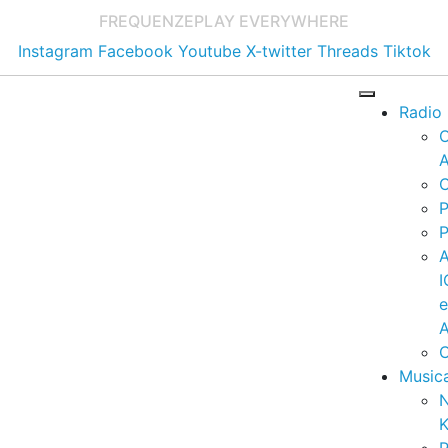
FREQUENZE
PLAY EVERYWHERE
Instagram
Facebook
Youtube
X-twitter
Threads
Tiktok
Radio
A
C
P
P
I
A
C
Music
K