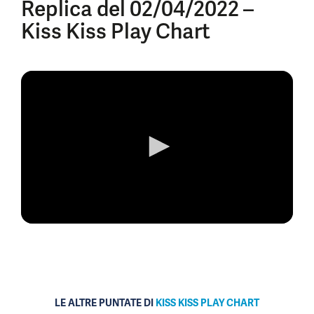
Replica del 02/04/2022 –
Kiss Kiss Play Chart
0
seconds
of
0
seconds
LE ALTRE PUNTATE DI
KISS KISS PLAY CHART