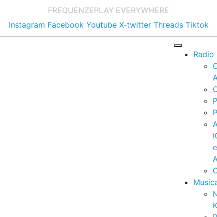
FREQUENZE
PLAY EVERYWHERE
Instagram
Facebook
Youtube
X-twitter
Threads
Tiktok
Radio
A
C
P
P
I
A
C
Music
K