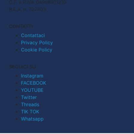
C.F. e P.IVA 04998911210
R.E.A. n. 727803
CONTATTI
Contattaci
Privacy Policy
Cookie Policy
SEGUICI SU
Instagram
FACEBOOK
YOUTUBE
Twitter
Threads
TIK TOK
Whatsapp