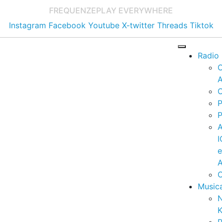
FREQUENZE
PLAY EVERYWHERE
Instagram
Facebook
Youtube
X-twitter
Threads
Tiktok
Radio
A
C
P
P
I
A
C
Music
K