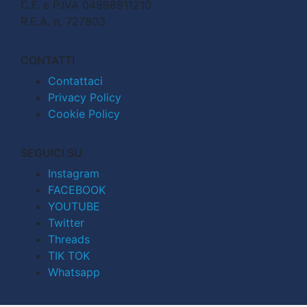
C.F. e P.IVA 04998911210
R.E.A. n. 727803
CONTATTI
Contattaci
Privacy Policy
Cookie Policy
SEGUICI SU
Instagram
FACEBOOK
YOUTUBE
Twitter
Threads
TIK TOK
Whatsapp