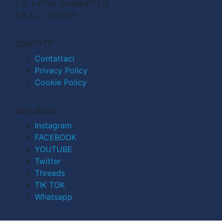
C.F. e P.IVA 04998911210
R.E.A. n. 727803
CONTATTI
Contattaci
Privacy Policy
Cookie Policy
SEGUICI SU
Instagram
FACEBOOK
YOUTUBE
Twitter
Threads
TIK TOK
Whatsapp