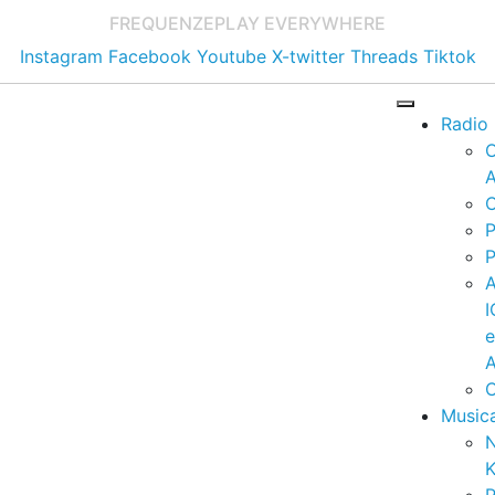
FREQUENZE
PLAY EVERYWHERE
Instagram
Facebook
Youtube
X-twitter
Threads
Tiktok
Radio
A
C
P
P
I
A
C
Music
K