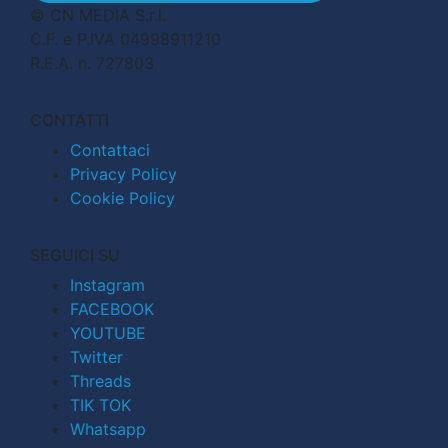
© CN MEDIA S.r.l.
C.F. e P.IVA 04998911210
R.E.A. n. 727803
CONTATTI
Contattaci
Privacy Policy
Cookie Policy
SEGUICI SU
Instagram
FACEBOOK
YOUTUBE
Twitter
Threads
TIK TOK
Whatsapp