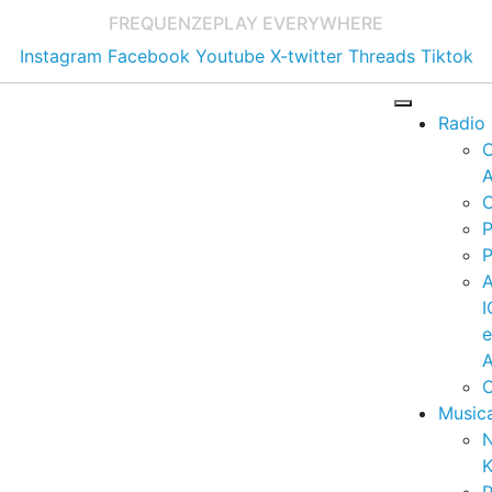
FREQUENZE
PLAY EVERYWHERE
Instagram
Facebook
Youtube
X-twitter
Threads
Tiktok
Radio
A
C
P
P
I
A
C
Music
K