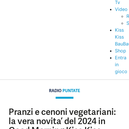
Tv
Video
R
S
Kiss
Kiss
BauBa
Shop
Entra
in
gioco
RADIO
PUNTATE
Pranzi e cenoni vegetariani:
la vera novita’ del 2024 in