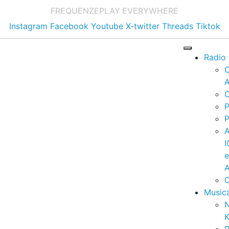
FREQUENZE
PLAY EVERYWHERE
Instagram
Facebook
Youtube
X-twitter
Threads
Tiktok
Radio
A
C
P
P
I
A
C
Music
K