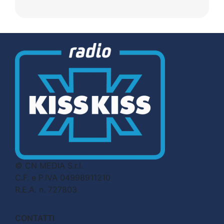
© CN MEDIA S.r.l.
C.F. e P.IVA 04998911210
R.E.A. n. 727803
CONTATTI