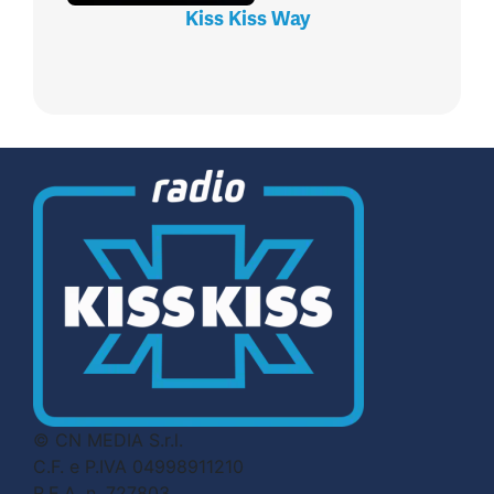
Kiss Kiss Way
© CN MEDIA S.r.l.
C.F. e P.IVA 04998911210
R.E.A. n. 727803