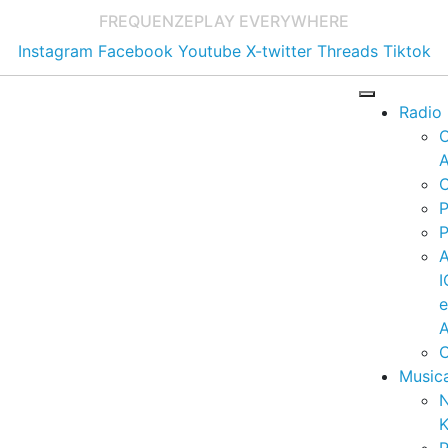
FREQUENZE
PLAY EVERYWHERE
Instagram
Facebook
Youtube
X-twitter
Threads
Tiktok
Radio
A
C
P
P
I
A
C
Music
K