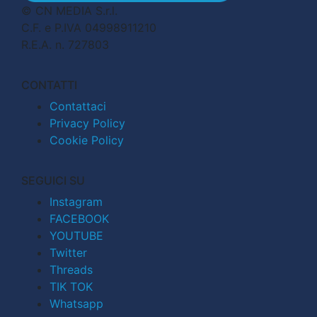
© CN MEDIA S.r.l.
C.F. e P.IVA 04998911210
R.E.A. n. 727803
CONTATTI
Contattaci
Privacy Policy
Cookie Policy
SEGUICI SU
Instagram
FACEBOOK
YOUTUBE
Twitter
Threads
TIK TOK
Whatsapp