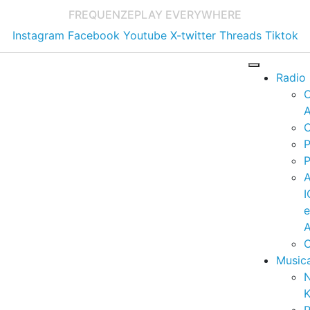
FREQUENZE
PLAY EVERYWHERE
Instagram
Facebook
Youtube
X-twitter
Threads
Tiktok
Radio
A
C
P
P
I
A
C
Music
K