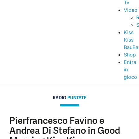
Tv
Video
R
S
Kiss
Kiss
BauBa
Shop
Entra
in
gioco
RADIO
PUNTATE
Pierfrancesco Favino e
Andrea Di Stefano in Good