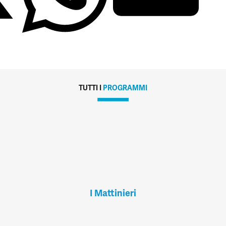
TUTTI I
PROGRAMMI
I Mattinieri