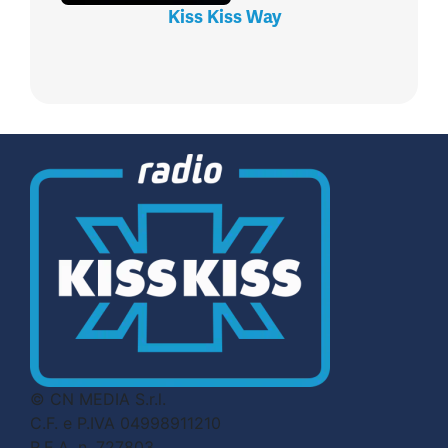
Kiss Kiss Way
© CN MEDIA S.r.l.
C.F. e P.IVA 04998911210
R.E.A. n. 727803