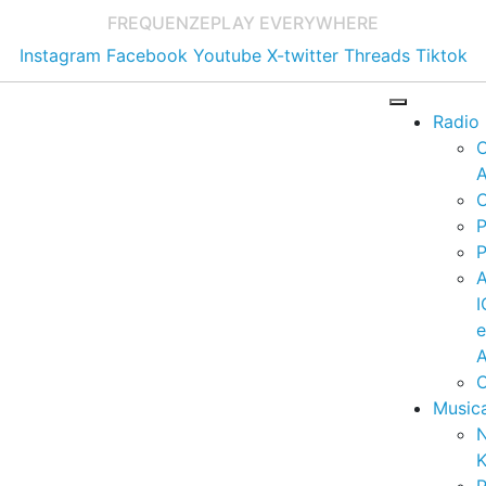
FREQUENZE
PLAY EVERYWHERE
Instagram
Facebook
Youtube
X-twitter
Threads
Tiktok
Radio
A
C
P
P
I
A
C
Music
K