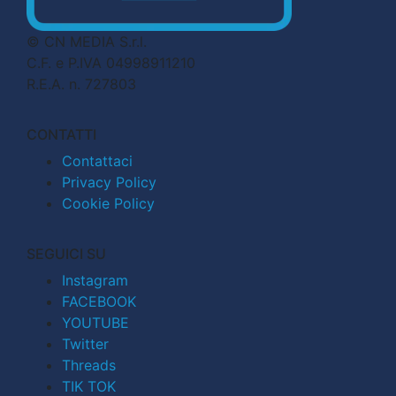
© CN MEDIA S.r.l.
C.F. e P.IVA 04998911210
R.E.A. n. 727803
CONTATTI
Contattaci
Privacy Policy
Cookie Policy
SEGUICI SU
Instagram
FACEBOOK
YOUTUBE
Twitter
Threads
TIK TOK