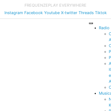
FREQUENZE
PLAY EVERYWHERE
Instagram
Facebook
Youtube
X-twitter
Threads
Tiktok
Radio
A
C
P
P
I
A
C
Music
K