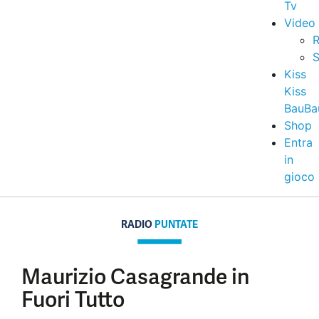
Tv
Video
R
S
Kiss
Kiss
BauBa
Shop
Entra
in
gioco
RADIO
PUNTATE
Maurizio Casagrande in
Fuori Tutto