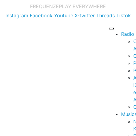
FREQUENZE
PLAY EVERYWHERE
Instagram
Facebook
Youtube
X-twitter
Threads
Tiktok
Radio
A
C
P
P
I
A
C
Music
K