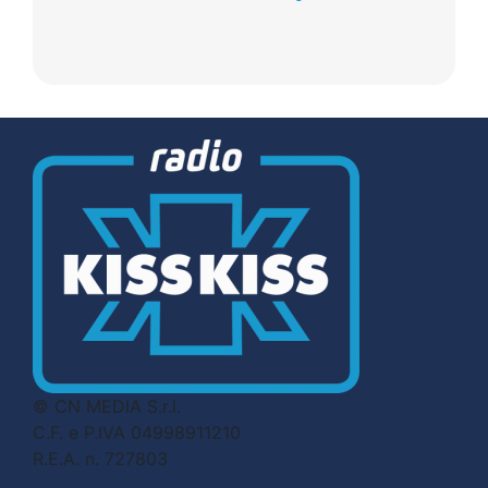
© CN MEDIA S.r.l.
C.F. e P.IVA 04998911210
R.E.A. n. 727803