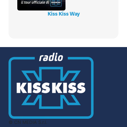
Kiss Kiss Way
© CN MEDIA S.r.l.