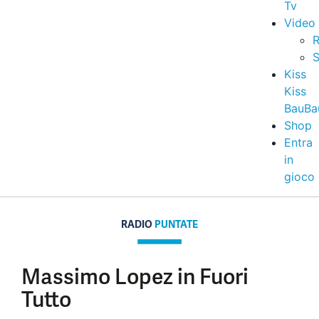
Tv
Video
R
S
Kiss
Kiss
BauBa
Shop
Entra
in
gioco
RADIO
PUNTATE
Massimo Lopez in Fuori
Tutto