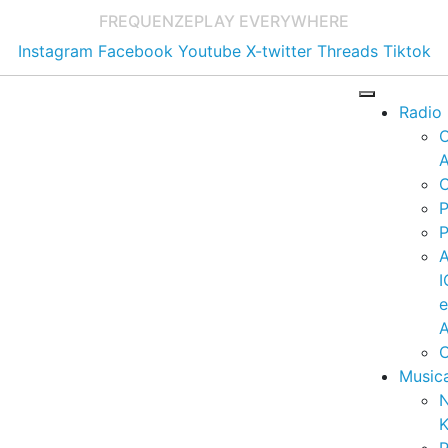
FREQUENZE
PLAY EVERYWHERE
Instagram
Facebook
Youtube
X-twitter
Threads
Tiktok
Radio
A
C
P
P
I
A
C
Music
K