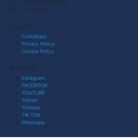
C.F. e P.IVA 04998911210
R.E.A. n. 727803
CONTATTI
Contattaci
Privacy Policy
Cookie Policy
SEGUICI SU
Instagram
FACEBOOK
YOUTUBE
Twitter
Threads
TIK TOK
Whatsapp