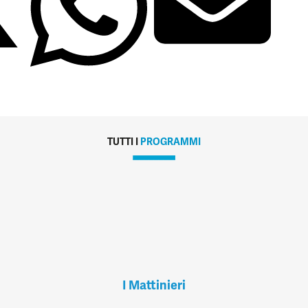
TUTTI I
PROGRAMMI
I Mattinieri