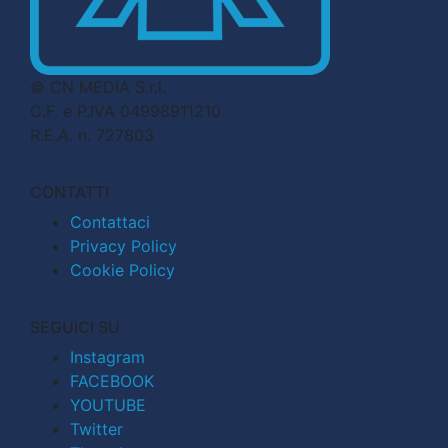
© CN MEDIA S.r.l.
C.F. e P.IVA 04998911210
R.E.A. n. 727803
CONTATTI
Contattaci
Privacy Policy
Cookie Policy
SEGUICI SU
Instagram
FACEBOOK
YOUTUBE
Twitter