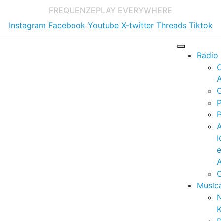
FREQUENZE
PLAY EVERYWHERE
Instagram
Facebook
Youtube
X-twitter
Threads
Tiktok
Radio
A
C
P
P
I
A
C
Music
K