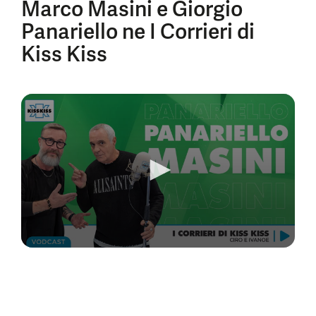
Marco Masini e Giorgio
Panariello ne I Corrieri di
Kiss Kiss
0
seconds
of
11
minutes,
20