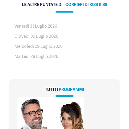
seconds
LE ALTRE PUNTATE DI
I CORRIERI DI KISS KISS
Venerdì 31 Luglio 2026
Giovedì 30 Luglio 2026
Mercoledì 29 Luglio 2026
Martedì 28 Luglio 2026
TUTTI I
PROGRAMMI