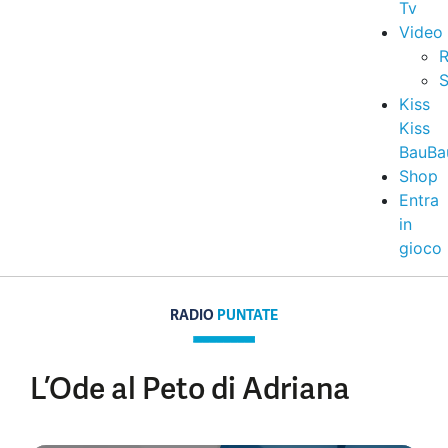
Tv
Video
R
S
Kiss
Kiss
BauBa
Shop
Entra
in
gioco
RADIO
PUNTATE
L’Ode al Peto di Adriana