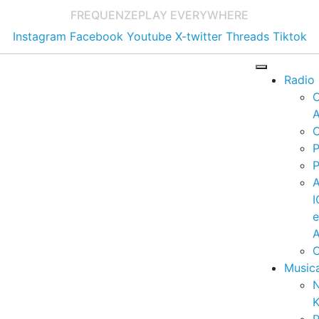
FREQUENZE
PLAY EVERYWHERE
Instagram
Facebook
Youtube
X-twitter
Threads
Tiktok
Radio
A
C
P
P
I
A
C
Music
K