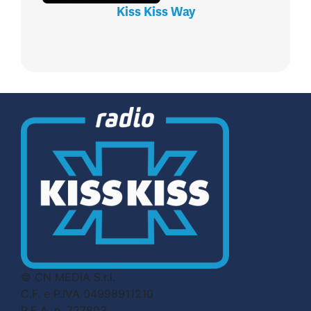
Kiss Kiss Way
© CN MEDIA S.r.l.
C.F. e P.IVA 04998911210
R.E.A. n. 727803