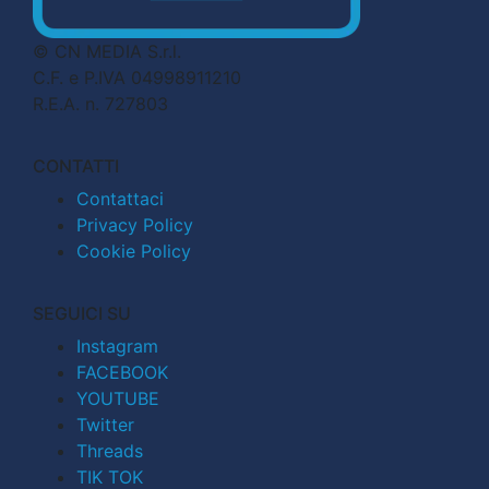
© CN MEDIA S.r.l.
C.F. e P.IVA 04998911210
R.E.A. n. 727803
CONTATTI
Contattaci
Privacy Policy
Cookie Policy
SEGUICI SU
Instagram
FACEBOOK
YOUTUBE
Twitter
Threads
TIK TOK