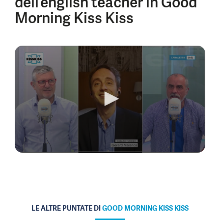
dell’english teacher in Good
Morning Kiss Kiss
0
seconds
of
6
minutes,
51
seconds
LE ALTRE PUNTATE DI
GOOD MORNING KISS KISS