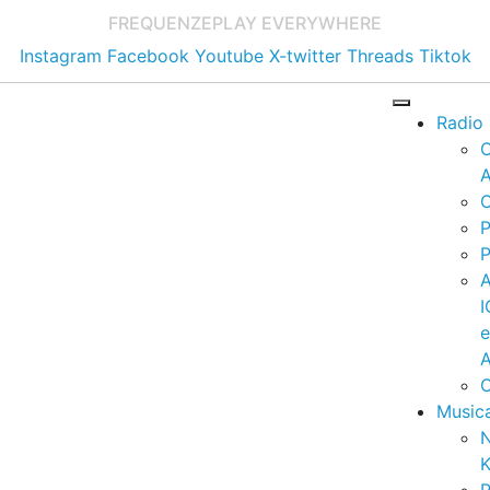
FREQUENZE
PLAY EVERYWHERE
Instagram
Facebook
Youtube
X-twitter
Threads
Tiktok
Radio
A
C
P
P
I
A
C
Music
K