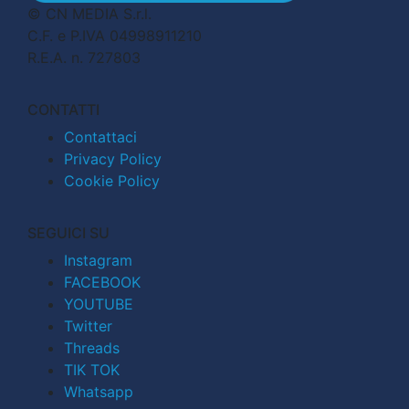
© CN MEDIA S.r.l.
C.F. e P.IVA 04998911210
R.E.A. n. 727803
CONTATTI
Contattaci
Privacy Policy
Cookie Policy
SEGUICI SU
Instagram
FACEBOOK
YOUTUBE
Twitter
Threads
TIK TOK
Whatsapp