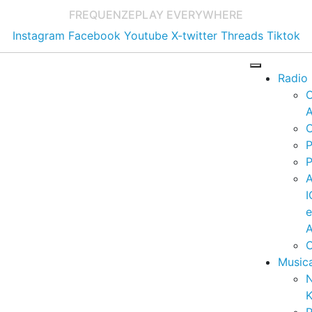
FREQUENZE
PLAY EVERYWHERE
Instagram
Facebook
Youtube
X-twitter
Threads
Tiktok
Radio
A
C
P
P
I
A
C
Music
K