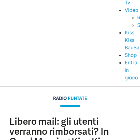
Tv
Video
R
S
Kiss
Kiss
BauBa
Shop
Entra
in
gioco
RADIO
PUNTATE
Libero mail: gli utenti
verranno rimborsati? In